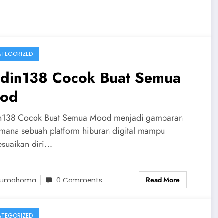
TEGORIZED
adin138 Cocok Buat Semua
od
n138 Cocok Buat Semua Mood menjadi gambaran
mana sebuah platform hiburan digital mampu
suaikan diri…
Read More
Rumahoma
0 Comments
TEGORIZED