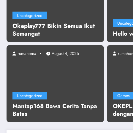
Uncategorized
Uncatego
Okeplay777 Bikin Semua Ikut
Semangat
Hello w
rumahoma
August 4, 2026
rumaho
Uncategorized
Okeplay777 Bikin Semua 
Uncategorized
Games
Mantap168 Bawa Cerita Tanpa
OKEPLA
Read More
Batas
dengan