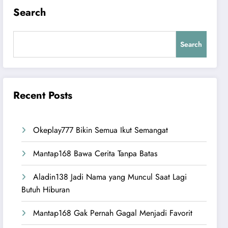
Search
Search
Recent Posts
Okeplay777 Bikin Semua Ikut Semangat
Mantap168 Bawa Cerita Tanpa Batas
Aladin138 Jadi Nama yang Muncul Saat Lagi
Butuh Hiburan
Mantap168 Gak Pernah Gagal Menjadi Favorit