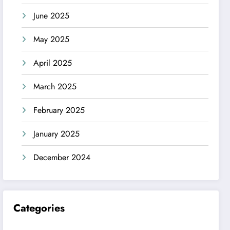
June 2025
May 2025
April 2025
March 2025
February 2025
January 2025
December 2024
Categories