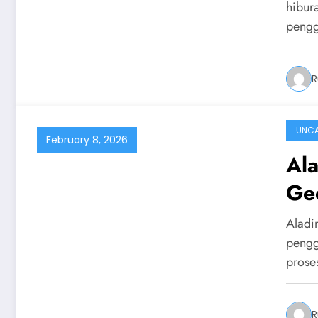
hibur
peng
UNCA
February 8, 2026
Al
Ge
Aladi
pengg
prose