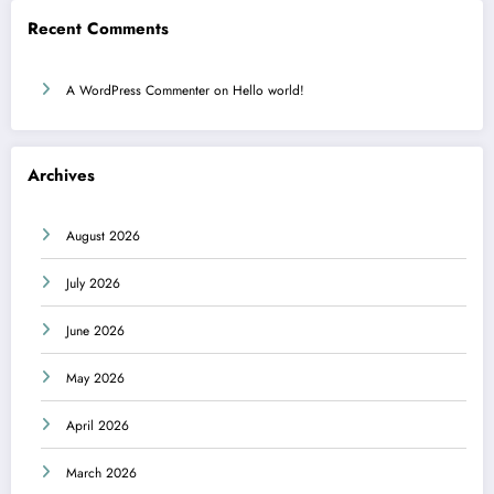
Recent Comments
A WordPress Commenter
on
Hello world!
Archives
August 2026
July 2026
June 2026
May 2026
April 2026
March 2026