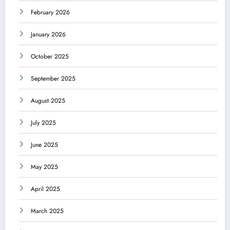
February 2026
January 2026
October 2025
September 2025
August 2025
July 2025
June 2025
May 2025
April 2025
March 2025