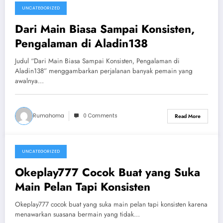
UNCATEGORIZED
January 10, 2026
Dari Main Biasa Sampai Konsisten,
Pengalaman di Aladin138
Judul “Dari Main Biasa Sampai Konsisten, Pengalaman di
Aladin138” menggambarkan perjalanan banyak pemain yang
awalnya…
Rumahoma
0 Comments
Read More
UNCATEGORIZED
January 9, 2026
Okeplay777 Cocok Buat yang Suka
Main Pelan Tapi Konsisten
Okeplay777 cocok buat yang suka main pelan tapi konsisten karena
menawarkan suasana bermain yang tidak…