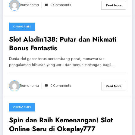
Rumahoma
0 Comments
Read More
CARD GAMES
March 28, 2025
Slot Aladin138: Putar dan Nikmati
Bonus Fantastis
Dunia slot gacor terus berkembang pesat, menawarkan
pengalaman hiburan yang seru dan penuh tantangan bagi…
Rumahoma
0 Comments
Read More
CARD GAMES
March 24, 2025
Spin dan Raih Kemenangan! Slot
Online Seru di Okeplay777