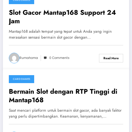
CARD GAMES
April 17, 2025
Slot Gacor Mantap168 Support 24
Jam
Mantap168 adalah tempat yang tepat untuk Anda yang ingin
merasakan sensasi bermain slot gacor dengan…
Rumahoma
0 Comments
Read More
CARD GAMES
March 30, 2025
Bermain Slot dengan RTP Tinggi di
Mantap168
Saat mencari platform untuk bermain slot gacor, ada banyak faktor
yang perlu dipertimbangkan. Keamanan, kenyamanan,…