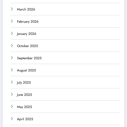
March 2026
February 2026
January 2026
October 2025
September 2025
August 2025
July 2025
June 2025
May 2025
April 2025