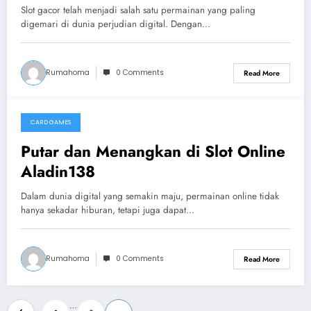
Slot gacor telah menjadi salah satu permainan yang paling
digemari di dunia perjudian digital. Dengan…
Rumahoma
0 Comments
Read More
CARD GAMES
March 19, 2025
Putar dan Menangkan di Slot Online
Aladin138
Dalam dunia digital yang semakin maju, permainan online tidak
hanya sekadar hiburan, tetapi juga dapat…
Rumahoma
0 Comments
Read More
Posts
…