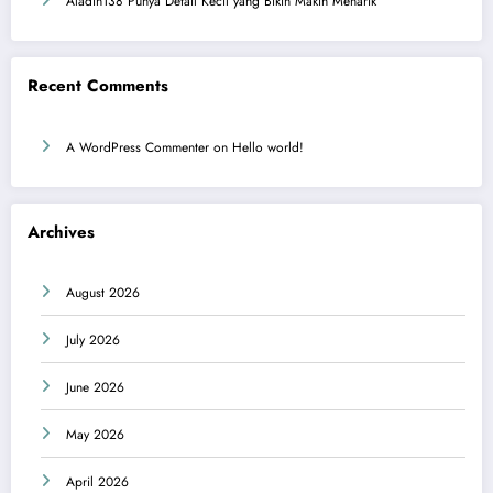
Aladin138 Punya Detail Kecil yang Bikin Makin Menarik
Recent Comments
A WordPress Commenter
on
Hello world!
Archives
August 2026
July 2026
June 2026
May 2026
April 2026