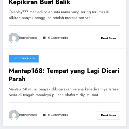
Kepikiran Buat Balik
Okeplay777 menjadi salah satu nama yang sering terlintas di
pikiran banyak pengguna setelah mereka pernah…
Rumahoma
0 Comments
Read More
UNCATEGORIZED
April 29, 2026
Mantap168: Tempat yang Lagi Dicari
Parah
Mantap168 mulai banyak dibicarakan karena kehadirannya terasa
beda di tengah ramainya pilihan platform digital saat…
Rumahoma
0 Comments
Read More