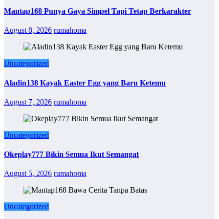
Mantap168 Punya Gaya Simpel Tapi Tetap Berkarakter
August 8, 2026
rumahoma
Uncategorized
Aladin138 Kayak Easter Egg yang Baru Ketemu
August 7, 2026
rumahoma
Uncategorized
Okeplay777 Bikin Semua Ikut Semangat
August 5, 2026
rumahoma
Uncategorized