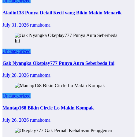
Uncategorized
Aladin138 Punya Detail Kecil yang Bikin Makin Menarik
July 31, 2026
rumahoma
Uncategorized
Gak Nyangka Okeplay777 Punya Aura Seberbeda Ini
July 28, 2026
rumahoma
Uncategorized
Mantap168 Bikin Circle Lo Makin Kompak
July 26, 2026
rumahoma