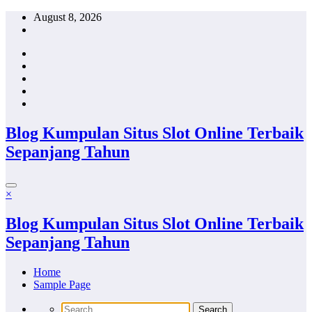
Skip
August 8, 2026
to
content
Blog Kumpulan Situs Slot Online Terbaik
Sepanjang Tahun
×
Blog Kumpulan Situs Slot Online Terbaik
Sepanjang Tahun
Home
Sample Page