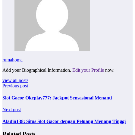
rumahoma
Add your Biographical Information.
Edit your Profile
now.
view all posts
Previous post
Slot Gacor Okeplay777: Jackpot Sensasional Menanti
Next post
Aladin138: Situs Slot Gacor dengan Peluang Menang Tinggi
Related Posts