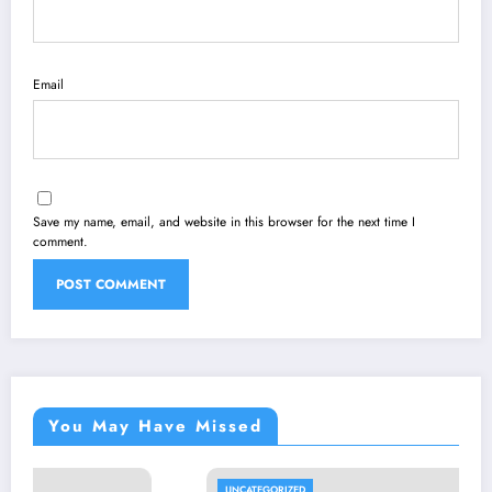
Email
Save my name, email, and website in this browser for the next time I
comment.
You May Have Missed
UNCATEGORIZED