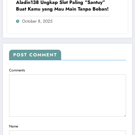
Aladin138 Ungkap Slot Paling “Santuy”
Buat Kamu yang Mau Main Tanpa Beban!
October 8, 2025
POST COMMENT
Comments
Name