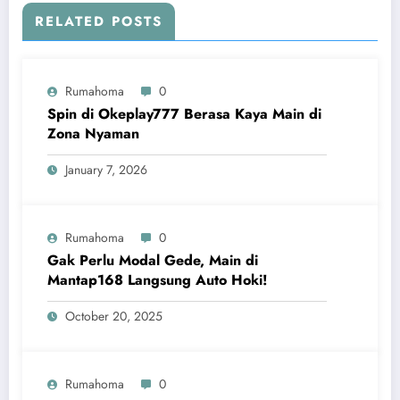
RELATED POSTS
Rumahoma
0
Spin di Okeplay777 Berasa Kaya Main di
Zona Nyaman
January 7, 2026
Rumahoma
0
Gak Perlu Modal Gede, Main di
Mantap168 Langsung Auto Hoki!
October 20, 2025
Rumahoma
0