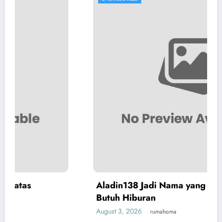
Aladin138 Jadi Nama yang Muncul Saat Lagi
Butuh Hiburan
August 3, 2026
rumahoma