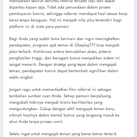
memastikan seluruh aktivitas referral tercatat rapi dan dapat
dipantau kapan saja. Tidak ada penundaan dalam proses
pembayaran komisi, sehingga referrer mendapat hasil sesuai kerja
keras tanpa keraguan. Hal ini menjadi nilai plus tersendiri bagi
platform ini di mata para pemain.
Bagi Anda yang sudah lama bermain dan ingin meningkatkan
pendapatan, program ajak teman di Okeplay777 bisa menjadi
jalan terbaik. Kombinasi antara kemudahan akses, potensi
penghasilan tinggi, dan beragam bonus menjadikan sistem ini
sangat menarik. Dengan strategi yang tepat dalam mengajak
teman, pendapatan komisi dapat bertambah signifikan dalam
waktu singkat.
Jangan ragu untuk memanfaatkan fitur referral ini sebagai
tambahan sumber cuan Anda. Setiap pemain berpeluang
mengubah hobinya menjadi bisnis kecil-kecilan yang
menguntungkan. Cukup dengan aktif mengajak teman baru,
nikmati hasilnya dalam bentuk komisi yang langsung masuk ke
akun Anda tanpa proses rumit.
Selalu ingat untuk mengajak teman yang benar-benar tertarik