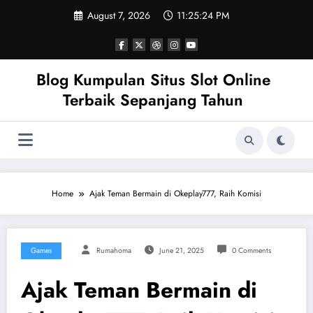
Skip
August 7, 2026
11:25:25 PM
to
content
Blog Kumpulan Situs Slot Online
Terbaik Sepanjang Tahun
Home
Ajak Teman Bermain di Okeplay777, Raih Komisi
Games
Rumahoma
June 21, 2025
0 Comments
Ajak Teman Bermain di