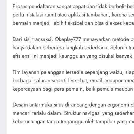
Proses pendaftaran sangat cepat dan tidak berbelit-be
perlu instalasi rumit atau aplikasi tambahan, karen
bermain menjadi lebih fleksibel dan bisa diakses kapa
Dari sisi transaksi, Okeplay777 menawarkan metode pe
hanya dalam beberapa langkah sederhana. Seluruh tra
efisiensi ini menjadi keunggulan yang disukai banyak
Tim layanan pelanggan tersedia sepanjang waktu, sia
berbagai saluran seperti live chat, email, maupun me
kepercayaan bagi para pemain, baik pemula maupun
Desain antarmuka situs dirancang dengan ergonomi da
mencari terlalu dalam. Struktur navigasi yang sederh
keberuntungan tanpa terganggu oleh tampilan yang 