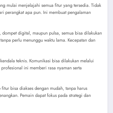
ung mulai menjelajahi semua fitur yang tersedia. Tidak
dari perangkat apa pun. Ini membuat pengalaman
k, dompet digital, maupun pulsa, semua bisa dilakukan
, tanpa perlu menunggu waktu lama. Kecepatan dan
endala teknis. Komunikasi bisa dilakukan melalui
 profesional ini memberi rasa nyaman serta
fitur bisa diakses dengan mudah, tanpa harus
yenangkan. Pemain dapat fokus pada strategi dan