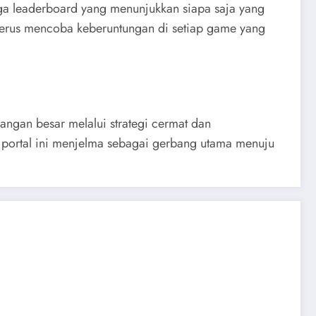
gga leaderboard yang menunjukkan siapa saja yang
erus mencoba keberuntungan di setiap game yang
ngan besar melalui strategi cermat dan
n, portal ini menjelma sebagai gerbang utama menuju