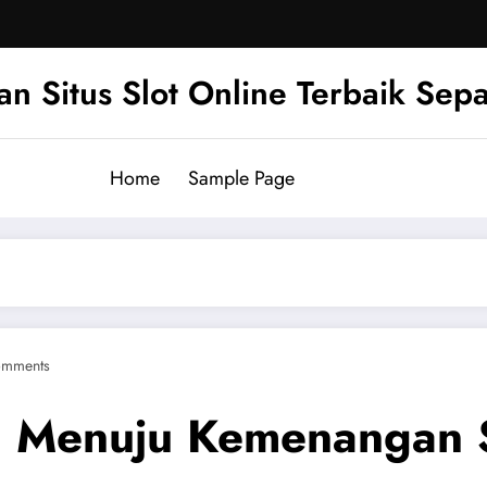
n Situs Slot Online Terbaik Sep
Home
Sample Page
omments
l Menuju Kemenangan 