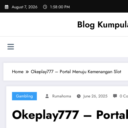
Skip
August 7, 2026
1:58:01 PM
to
content
Blog Kumpula
Home
Okeplay777 – Portal Menuju Kemenangan Slot
Gambling
Rumahoma
June 26, 2025
0 C
Okeplay777 – Porta