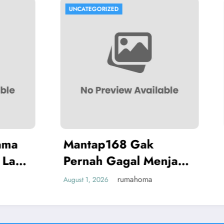
GORIZED
UNCATEGORIZED
ap168 Gak
Aladin138 Punya
h Gagal Menjadi
Kecil yang Biki
it
Menarik
rumahoma
rumahoma
 2026
July 31, 2026