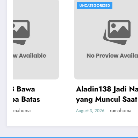
UNCATEGORIZED
UNCATE
Aladin138 Jadi Nama
Mant
yang Muncul Saat Lagi
Perna
Butuh Hiburan
Favor
rumahoma
August 3, 2026
August 1,