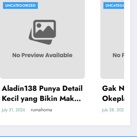
UNCATEGORIZED
 Detail
Gak Nyangka
n Makin
Okeplay777 Punya
Aura Seberbeda Ini
rumahoma
July 28, 2026