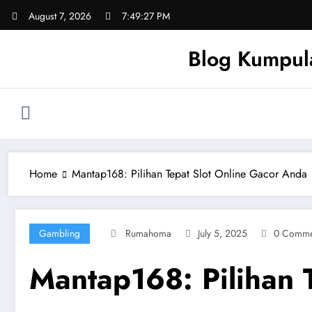
Skip
August 7, 2026
7:49:28 PM
to
content
Blog Kumpula
Home
Mantap168: Pilihan Tepat Slot Online Gacor Anda
Gambling
Rumahoma
July 5, 2025
0 Comme
Mantap168: Pilihan 