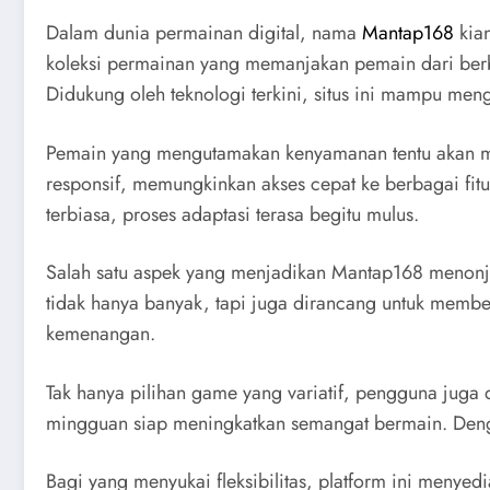
Dalam dunia permainan digital, nama
Mantap168
kian
koleksi permainan yang memanjakan pemain dari berba
Didukung oleh teknologi terkini, situs ini mampu men
Pemain yang mengutamakan kenyamanan tentu akan me
responsif, memungkinkan akses cepat ke berbagai fit
terbiasa, proses adaptasi terasa begitu mulus.
Salah satu aspek yang menjadikan Mantap168 menonjol
tidak hanya banyak, tapi juga dirancang untuk membe
kemenangan.
Tak hanya pilihan game yang variatif, pengguna juga
mingguan siap meningkatkan semangat bermain. Denga
Bagi yang menyukai fleksibilitas, platform ini menyed