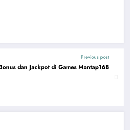
Previous post
Bonus dan Jackpot di Games Mantap168