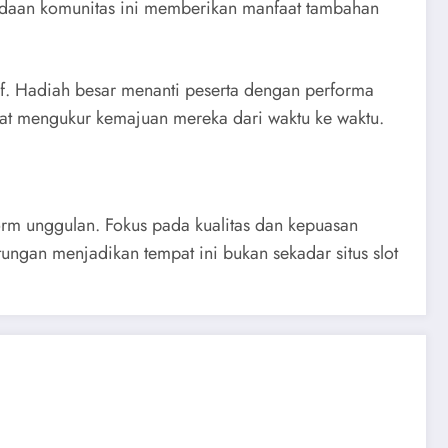
daan komunitas ini memberikan manfaat tambahan
f. Hadiah besar menanti peserta dengan performa
pat mengukur kemajuan mereka dari waktu ke waktu.
orm unggulan. Fokus pada kualitas dan kepuasan
ngan menjadikan tempat ini bukan sekadar situs slot