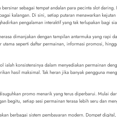
 bersinar sebagai tempat andalan para pecinta slot daring
gai kalangan. Di sini, setiap putaran menawarkan kejutan 
ghadirkan pengalaman interaktif yang tak terlupakan bagi 
rasa dimanjakan dengan tampilan antarmuka yang rapi da
ur utama seperti daftar permainan, informasi promosi, hin
 ialah konsistensinya dalam menyediakan permainan dengan
rikan hasil maksimal. Tak heran jika banyak pengguna menga
 disuguhkan promo menarik yang terus diperbarui. Mulai da
n begitu, setiap sesi permainan terasa lebih seru dan me
iakan berbagai sistem pembayaran modern. Dompet digital, t