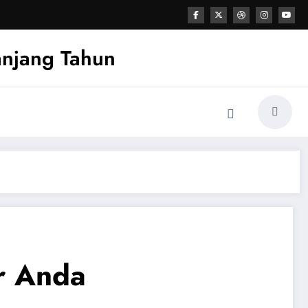
anjang Tahun
or Anda