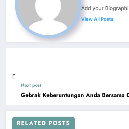
Add your Biographi
View All Posts
Next post
Gebrak Keberuntungan Anda Bersama O
RELATED POSTS