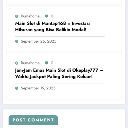
Rumahoma
0
Main Slot di Mantap168 = Investasi
Hiburan yang Bisa Balikin Modal!
September 25, 2025
Rumahoma
0
Jam-Jam Emas Main Slot di Okeplay777 –
Waktu Jackpot Paling Sering Keluar!
September 19, 2025
POST COMMENT