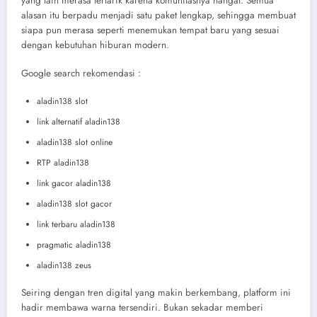
yang lain merasa tertarik karena komunitasnya hangat. Semua
alasan itu berpadu menjadi satu paket lengkap, sehingga membuat
siapa pun merasa seperti menemukan tempat baru yang sesuai
dengan kebutuhan hiburan modern.
Google search rekomendasi :
aladin138 slot
link alternatif aladin138
aladin138 slot online
RTP aladin138
link gacor aladin138
aladin138 slot gacor
link terbaru aladin138
pragmatic aladin138
aladin138 zeus
Seiring dengan tren digital yang makin berkembang, platform ini
hadir membawa warna tersendiri. Bukan sekadar memberi