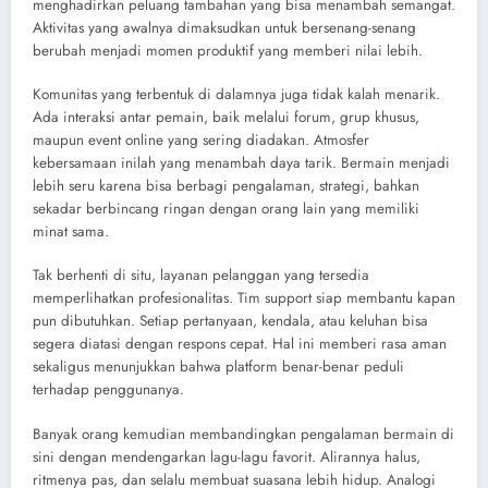
menghadirkan peluang tambahan yang bisa menambah semangat.
Aktivitas yang awalnya dimaksudkan untuk bersenang-senang
berubah menjadi momen produktif yang memberi nilai lebih.
Komunitas yang terbentuk di dalamnya juga tidak kalah menarik.
Ada interaksi antar pemain, baik melalui forum, grup khusus,
maupun event online yang sering diadakan. Atmosfer
kebersamaan inilah yang menambah daya tarik. Bermain menjadi
lebih seru karena bisa berbagi pengalaman, strategi, bahkan
sekadar berbincang ringan dengan orang lain yang memiliki
minat sama.
Tak berhenti di situ, layanan pelanggan yang tersedia
memperlihatkan profesionalitas. Tim support siap membantu kapan
pun dibutuhkan. Setiap pertanyaan, kendala, atau keluhan bisa
segera diatasi dengan respons cepat. Hal ini memberi rasa aman
sekaligus menunjukkan bahwa platform benar-benar peduli
terhadap penggunanya.
Banyak orang kemudian membandingkan pengalaman bermain di
sini dengan mendengarkan lagu-lagu favorit. Alirannya halus,
ritmenya pas, dan selalu membuat suasana lebih hidup. Analogi