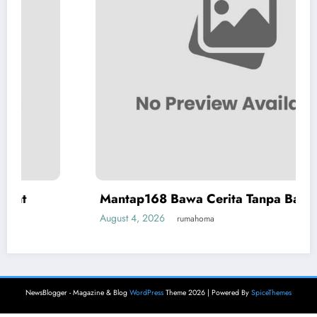
Mantap168 Bawa Cerita Tanpa Batas
August 4, 2026
rumahoma
NewsBlogger - Magazine & Blog
WordPress
Theme 2026 | Powered By
SpiceThemes