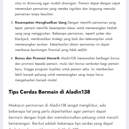
situs ini dirancang agar mudah dinavigasi. Pemain dapat dengan cepat
menemukan permainan yang mereka inginkan dan langsung memulai
permainan tanpa kesulitan.
Kesempatan Menghasilkan Uang
Dengan memilih permainan yang
tepat, pemain memiliki kesempatan besar untuk memenangkan hadiah
uang yang menggiurkan. Beberapa permainan, seperti poker dan
blackjack, membutuhkan strategi yang baik dan keterampilan untuk
memenangkan taruhan. Keberhasilan dalam permainan ini dapat
membawa keuntungan finansial yang tidak sedikit.
Bonus dan Promosi Menarik
Aladin138 menawarkan berbagai bonus
dan promosi kepada pemain, mulai dari bonus sambutan bagi pemain
baru, hingga program loyalitas untuk pemain setia. Ini memberikan
lebih banyak peluang untuk memenangkan uang tanpa harus
mengeluarkan banyak modal.
Tips Cerdas Bermain di Aladin138
Meskipun permainan di Aladin138 sangat menghibur, ada
beberapa hal yang perlu diperhatikan agar pemain dapat
bermain dengan bijak dan memaksimalkan peluang untuk meraih
kemenangan. Berikut adalah beberapa tips cerdas yang dapat