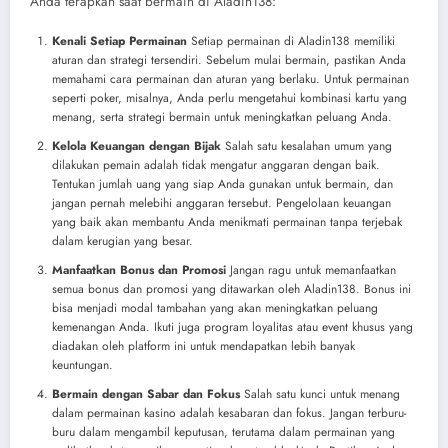
Anda terapkan saat bermain di Aladin138:
Kenali Setiap Permainan
Setiap permainan di Aladin138 memiliki
aturan dan strategi tersendiri. Sebelum mulai bermain, pastikan Anda
memahami cara permainan dan aturan yang berlaku. Untuk permainan
seperti poker, misalnya, Anda perlu mengetahui kombinasi kartu yang
menang, serta strategi bermain untuk meningkatkan peluang Anda.
Kelola Keuangan dengan Bijak
Salah satu kesalahan umum yang
dilakukan pemain adalah tidak mengatur anggaran dengan baik.
Tentukan jumlah uang yang siap Anda gunakan untuk bermain, dan
jangan pernah melebihi anggaran tersebut. Pengelolaan keuangan
yang baik akan membantu Anda menikmati permainan tanpa terjebak
dalam kerugian yang besar.
Manfaatkan Bonus dan Promosi
Jangan ragu untuk memanfaatkan
semua bonus dan promosi yang ditawarkan oleh Aladin138. Bonus ini
bisa menjadi modal tambahan yang akan meningkatkan peluang
kemenangan Anda. Ikuti juga program loyalitas atau event khusus yang
diadakan oleh platform ini untuk mendapatkan lebih banyak
keuntungan.
Bermain dengan Sabar dan Fokus
Salah satu kunci untuk menang
dalam permainan kasino adalah kesabaran dan fokus. Jangan terburu-
buru dalam mengambil keputusan, terutama dalam permainan yang