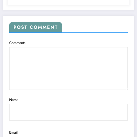
POST COMMENT
Comments
Name
Email