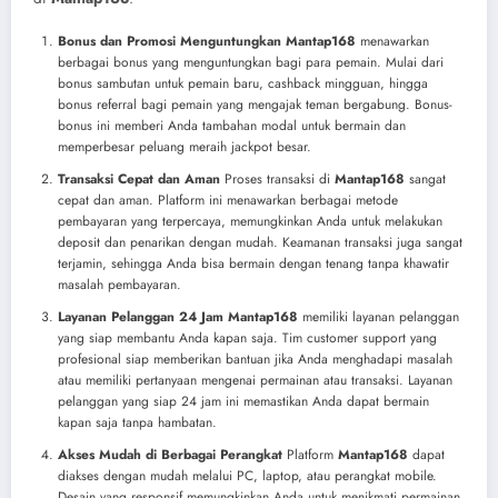
Bonus dan Promosi Menguntungkan
Mantap168
menawarkan
berbagai bonus yang menguntungkan bagi para pemain. Mulai dari
bonus sambutan untuk pemain baru, cashback mingguan, hingga
bonus referral bagi pemain yang mengajak teman bergabung. Bonus-
bonus ini memberi Anda tambahan modal untuk bermain dan
memperbesar peluang meraih jackpot besar.
Transaksi Cepat dan Aman
Proses transaksi di
Mantap168
sangat
cepat dan aman. Platform ini menawarkan berbagai metode
pembayaran yang terpercaya, memungkinkan Anda untuk melakukan
deposit dan penarikan dengan mudah. Keamanan transaksi juga sangat
terjamin, sehingga Anda bisa bermain dengan tenang tanpa khawatir
masalah pembayaran.
Layanan Pelanggan 24 Jam
Mantap168
memiliki layanan pelanggan
yang siap membantu Anda kapan saja. Tim customer support yang
profesional siap memberikan bantuan jika Anda menghadapi masalah
atau memiliki pertanyaan mengenai permainan atau transaksi. Layanan
pelanggan yang siap 24 jam ini memastikan Anda dapat bermain
kapan saja tanpa hambatan.
Akses Mudah di Berbagai Perangkat
Platform
Mantap168
dapat
diakses dengan mudah melalui PC, laptop, atau perangkat mobile.
Desain yang responsif memungkinkan Anda untuk menikmati permainan