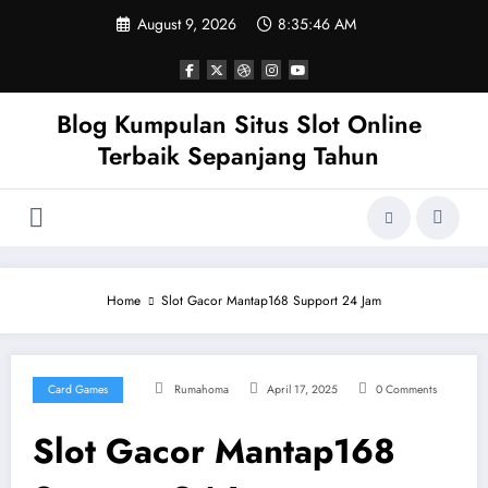
Skip
August 9, 2026
8:35:46 AM
to
content
Blog Kumpulan Situs Slot Online
Terbaik Sepanjang Tahun
Home
Slot Gacor Mantap168 Support 24 Jam
Card Games
Rumahoma
April 17, 2025
0 Comments
Slot Gacor Mantap168