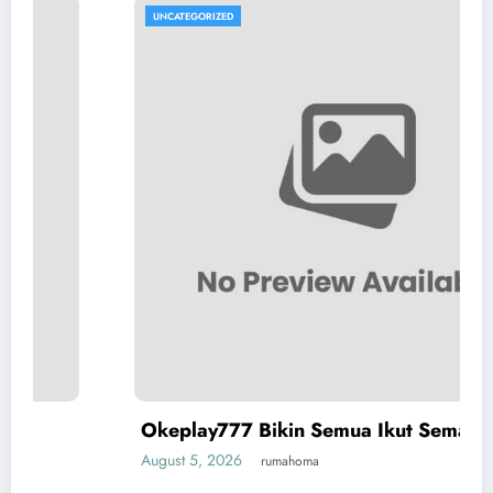
UNCATEGORIZED
Okeplay777 Bikin Semua Ikut Semangat
August 5, 2026
rumahoma