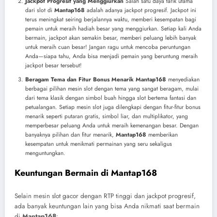
Jackpot Progresif yang Menggiurkan
Salah satu daya tarik utama
dari slot di
Mantap168
adalah adanya jackpot progresif. Jackpot ini
terus meningkat seiring berjalannya waktu, memberi kesempatan bagi
pemain untuk meraih hadiah besar yang menggiurkan. Setiap kali Anda
bermain, jackpot akan semakin besar, memberi peluang lebih banyak
untuk meraih cuan besar! Jangan ragu untuk mencoba peruntungan
Anda—siapa tahu, Anda bisa menjadi pemain yang beruntung meraih
jackpot besar tersebut!
Beragam Tema dan Fitur Bonus Menarik
Mantap168
menyediakan
berbagai pilihan mesin slot dengan tema yang sangat beragam, mulai
dari tema klasik dengan simbol buah hingga slot bertema fantasi dan
petualangan. Setiap mesin slot juga dilengkapi dengan fitur-fitur bonus
menarik seperti putaran gratis, simbol liar, dan multiplikator, yang
memperbesar peluang Anda untuk meraih kemenangan besar. Dengan
banyaknya pilihan dan fitur menarik,
Mantap168
memberikan
kesempatan untuk menikmati permainan yang seru sekaligus
menguntungkan.
Keuntungan Bermain di Mantap168
Selain mesin slot gacor dengan RTP tinggi dan jackpot progresif,
ada banyak keuntungan lain yang bisa Anda nikmati saat bermain
di
Mantap168
: