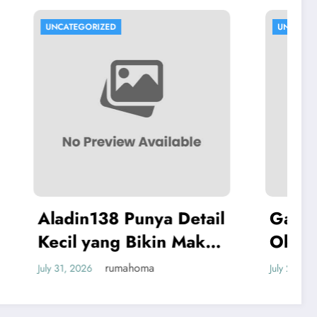
UNCATEGORIZED
a Detail
Gak Nyangka
n Makin
Okeplay777 Punya
Aura Seberbeda Ini
rumahoma
July 28, 2026