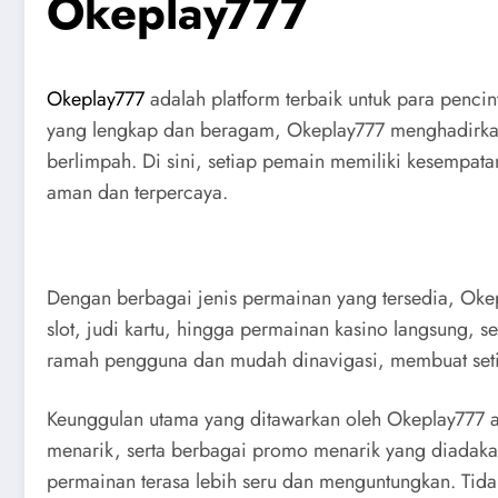
Okeplay777
Okeplay777
adalah platform terbaik untuk para penci
yang lengkap dan beragam, Okeplay777 menghadirkan
berlimpah. Di sini, setiap pemain memiliki kesempata
aman dan terpercaya.
Dengan berbagai jenis permainan yang tersedia, Oke
slot, judi kartu, hingga permainan kasino langsung, 
ramah pengguna dan mudah dinavigasi, membuat set
Keunggulan utama yang ditawarkan oleh Okeplay777 
menarik, serta berbagai promo menarik yang diadaka
permainan terasa lebih seru dan menguntungkan. Tid