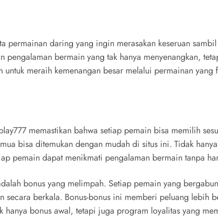
nta permainan daring yang ingin merasakan keseruan sambi
 pengalaman bermain yang tak hanya menyenangkan, tetap
n untuk meraih kemenangan besar melalui permainan yang fa
play777 memastikan bahwa setiap pemain bisa memilih sesua
semua bisa ditemukan dengan mudah di situs ini. Tidak han
iap pemain dapat menikmati pengalaman bermain tanpa ha
adalah bonus yang melimpah. Setiap pemain yang bergabun
n secara berkala. Bonus-bonus ini memberi peluang lebih 
ak hanya bonus awal, tetapi juga program loyalitas yang m