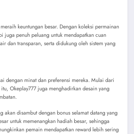
l meraih keuntungan besar. Dengan koleksi permainan
i juga penuh peluang untuk mendapatkan cuan
ir dan transparan, serta didukung oleh sistem yang
i dengan minat dan preferensi mereka. Mulai dari
ya itu, Okeplay777 juga menghadirkan desain yang
mbatan.
g akan disambut dengan bonus selamat datang yang
besar untuk memenangkan hadiah besar, sehingga
emungkinkan pemain mendapatkan reward lebih sering