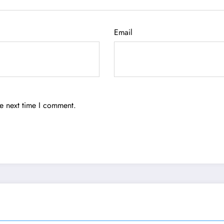
Email
he next time I comment.