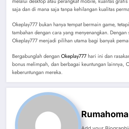
melalui desktop atau perangkat mobile, kualitas gra
saja dan di mana saja tanpa kehilangan kualitas perm
Okeplay777 bukan hanya tempat bermain game, tetap
tambahan dengan cara yang menyenangkan. Dengan si
Okeplay777 menjadi pilihan utama bagi banyak pemai
Bergabunglah dengan
Okeplay777
hari ini dan rasak
bonus melimpah, dan berbagai keuntungan lainnya, O
keberuntungan mereka.
Rumahoma
Add your Biographi