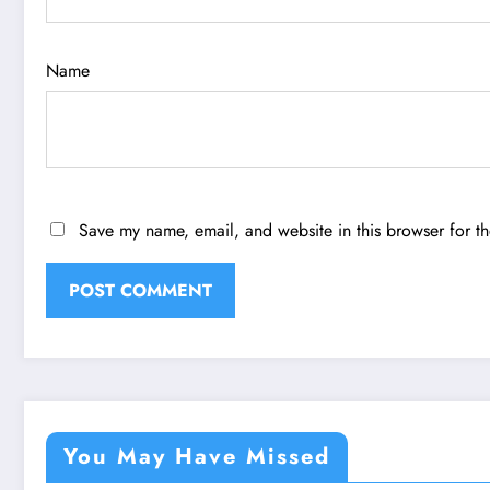
Name
Save my name, email, and website in this browser for t
You May Have Missed