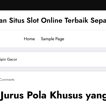
n Situs Slot Online Terbaik Sep
Home
Sample Page
 Spin Gacor
 Comments
Jurus Pola Khusus yan