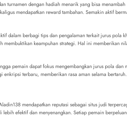
 dan turnamen dengan hadiah menarik yang bisa menambah k
sekaligus mendapatkan reward tambahan. Semakin aktif ber
aktif dalam berbagi tips dan pengalaman terkait jurus pol
ah membuktikan keampuhan strategi. Hal ini memberikan ni
hingga pemain dapat fokus mengembangkan jurus pola dan 
ogi enkripsi terbaru, memberikan rasa aman selama bertaruh.
Aladin138 mendapatkan reputasi sebagai situs judi terpercay
 lebih efektif dan menyenangkan. Setiap pemain berpelu